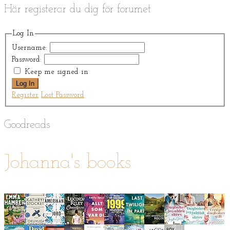
Här registerar du dig för forumet
Log In
Username:
Password:
Keep me signed in
Log In
Register
Lost Password
Goodreads
Johanna's books