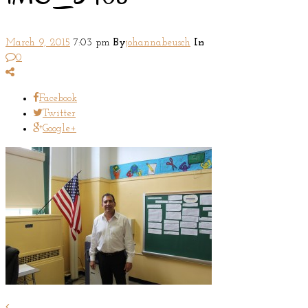
March 9, 2015
7:03 pm
By
johannabeusch
In
0
Facebook
Twitter
Google+