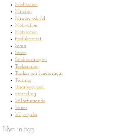
Meditation
Mindset
Misstag och fel
Motivation
Motviation
Produktivitet
Sömn
Stress
Studiestrategier
Tacksamhet
Tankar och funderingar
Träning
Uncategorized
utveckling
Välbefinnande
Vanor
Viljestyrka
Nya inlägg