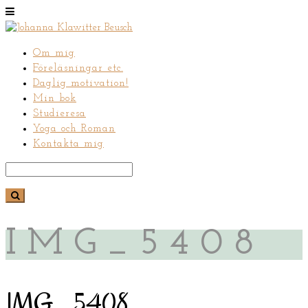
Om mig
Föreläsningar etc.
Daglig motivation!
Min bok
Studieresa
Yoga och Roman
Kontakta mig
IMG_5408
IMG_5408