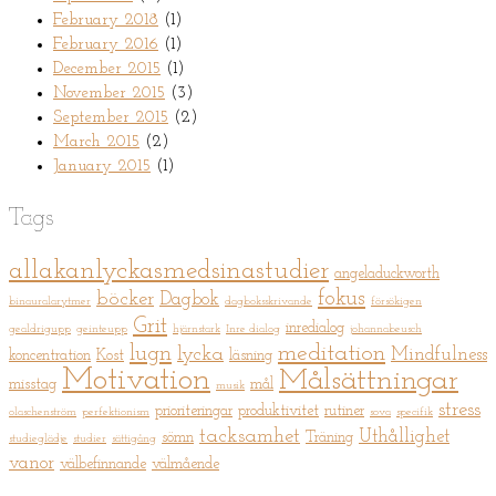
February 2018
(1)
February 2016
(1)
December 2015
(1)
November 2015
(3)
September 2015
(2)
March 2015
(2)
January 2015
(1)
Tags
allakanlyckasmedsinastudier
angeladuckworth
fokus
böcker
Dagbok
binauralarytmer
dagboksskrivande
försökigen
Grit
inredialog
gealdrigupp
geinteupp
hjärnstark
Inre dialog
johannabeusch
meditation
lugn
lycka
Mindfulness
koncentration
Kost
läsning
Motivation
Målsättningar
misstag
mål
musik
stress
prioriteringar
produktivitet
rutiner
olaschenström
perfektionism
sova
specifik
tacksamhet
Uthållighet
sömn
Träning
studieglädje
studier
sättigång
vanor
välbefinnande
välmående