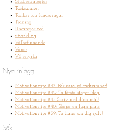
Studiestrategier
Tacksamhet
Tankar och funderingar
Träning
Uncategorized
utveckling
Välbefinnande
Vanor
Viljestyrka
Nya inlägg
Motivationstips #43: Fokusera på tacksamhet!
Motivationstips #42: Ta första steget idag!
Motivationstips #41: Skriv ned dina mål!
Motivationstips #40: Skapa en lugn plats!
Motivationstips #39: Ta hand om dig själv!
Sök