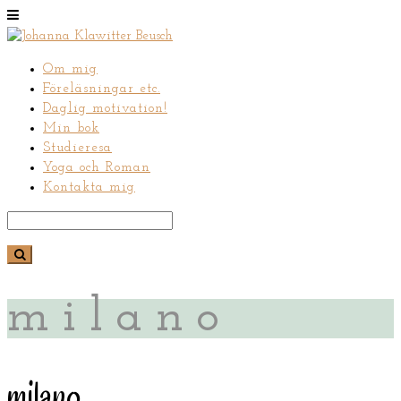
Om mig
Föreläsningar etc.
Daglig motivation!
Min bok
Studieresa
Yoga och Roman
Kontakta mig
milano
milano