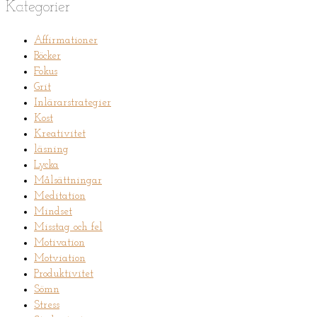
Kategorier
Affirmationer
Böcker
Fokus
Grit
Inlärarstrategier
Kost
Kreativitet
läsning
Lycka
Målsättningar
Meditation
Mindset
Misstag och fel
Motivation
Motviation
Produktivitet
Sömn
Stress