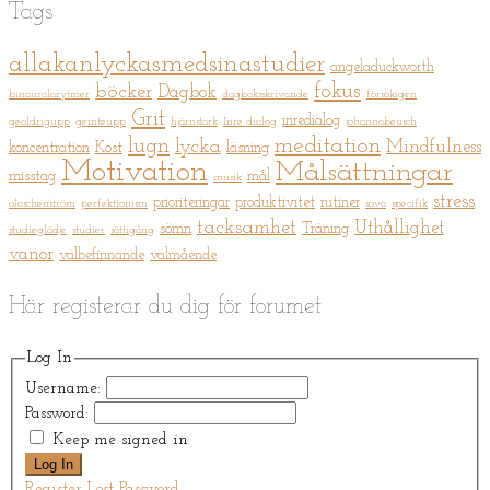
Tags
allakanlyckasmedsinastudier
angeladuckworth
fokus
böcker
Dagbok
binauralarytmer
dagboksskrivande
försökigen
Grit
inredialog
gealdrigupp
geinteupp
hjärnstark
Inre dialog
johannabeusch
meditation
lugn
lycka
Mindfulness
koncentration
Kost
läsning
Motivation
Målsättningar
misstag
mål
musik
stress
prioriteringar
produktivitet
rutiner
olaschenström
perfektionism
sova
specifik
tacksamhet
Uthållighet
sömn
Träning
studieglädje
studier
sättigång
vanor
välbefinnande
välmående
Här registerar du dig för forumet
Log In
Username:
Password:
Keep me signed in
Log In
Register
Lost Password