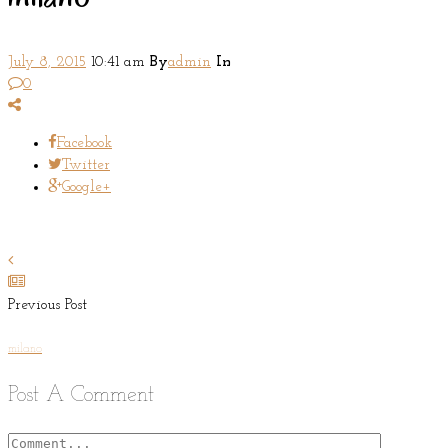
July 8, 2015
10:41 am
By
admin
In
0
Facebook
Twitter
Google+
Previous Post
milano
Post A Comment