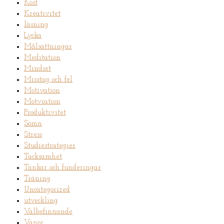
Kost
Kreativitet
läsning
Lycka
Målsättningar
Meditation
Mindset
Misstag och fel
Motivation
Motviation
Produktivitet
Sömn
Stress
Studiestrategier
Tacksamhet
Tankar och funderingar
Träning
Uncategorized
utveckling
Välbefinnande
Vanor