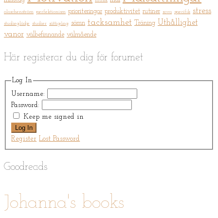
musik
stress
prioriteringar
produktivitet
rutiner
olaschenström
perfektionism
sova
specifik
tacksamhet
Uthållighet
sömn
Träning
studieglädje
studier
sättigång
vanor
välbefinnande
välmående
Här registerar du dig för forumet
Log In
Username:
Password:
Keep me signed in
Log In
Register
Lost Password
Goodreads
Johanna's books