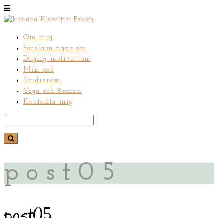
Om mig
Föreläsningar etc.
Daglig motivation!
Min bok
Studieresa
Yoga och Roman
Kontakta mig
post05
post05