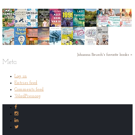
Johanna Beusch's favorite books »
Meta
Log in
Entries feed
Comments feed
WordPress.org