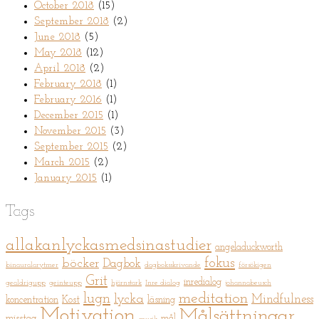
October 2018
(15)
September 2018
(2)
June 2018
(5)
May 2018
(12)
April 2018
(2)
February 2018
(1)
February 2016
(1)
December 2015
(1)
November 2015
(3)
September 2015
(2)
March 2015
(2)
January 2015
(1)
Tags
allakanlyckasmedsinastudier
angeladuckworth
fokus
böcker
Dagbok
binauralarytmer
dagboksskrivande
försökigen
Grit
inredialog
gealdrigupp
geinteupp
hjärnstark
Inre dialog
johannabeusch
meditation
lugn
lycka
Mindfulness
koncentration
Kost
läsning
Motivation
Målsättningar
misstag
mål