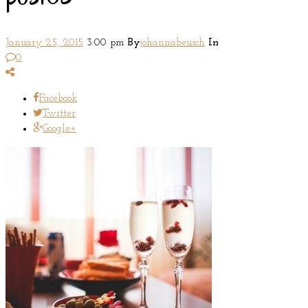
January 25, 2015
3:00 pm
By
johannabeusch
In
0
Facebook
Twitter
Google+