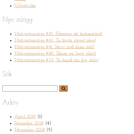
Viljestyrka
Nya inlägg
Motivationstips #43: Fokusera på tacksamhet!
Motivationstips #42: Ta första steget idag!
Motivationstips #41: Skriv ned dina mål!
Motivationstips #40: Skapa en lugn plats!
Motivationstips #39: Ta hand om dig själv!
Sök
Arkiv
April 2019
(1)
December 2018
(4)
November 2018
(5)