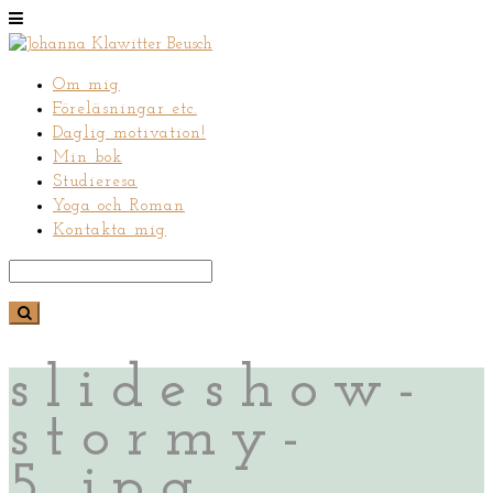
Om mig
Föreläsningar etc.
Daglig motivation!
Min bok
Studieresa
Yoga och Roman
Kontakta mig
slideshow-
stormy-
5.jpg