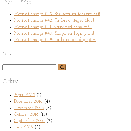
Nya inlägg
Motivationstips #43: Fokusera på tacksamhet!
Motivationstips #42: Ta första steget idag!
Motivationstips #41: Skriv ned dina mål!
Motivationstips #40: Skapa en lugn plats!
Motivationstips #39: Ta hand om dig själv!
Sök
Arkiv
April 2019
(1)
December 2018
(4)
November 2018
(5)
October 2018
(15)
September 2018
(2)
June 2018
(5)