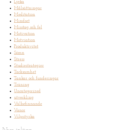
Lycka
Målsättningar
Meditation
Mindset
Misstag och fel
Motivation
Motviation
Produktivitet
Sömn
Stress
Studiestrategier
Tacksamhet
Tankar och funderingar
Träning
Uncategorized
utveckling
Välbefinnande
Vanor
Viljestyrka