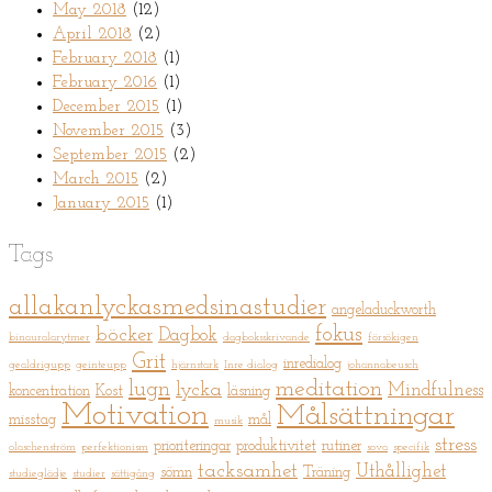
May 2018
(12)
April 2018
(2)
February 2018
(1)
February 2016
(1)
December 2015
(1)
November 2015
(3)
September 2015
(2)
March 2015
(2)
January 2015
(1)
Tags
allakanlyckasmedsinastudier
angeladuckworth
fokus
böcker
Dagbok
binauralarytmer
dagboksskrivande
försökigen
Grit
inredialog
gealdrigupp
geinteupp
hjärnstark
Inre dialog
johannabeusch
meditation
lugn
lycka
Mindfulness
koncentration
Kost
läsning
Motivation
Målsättningar
misstag
mål
musik
stress
prioriteringar
produktivitet
rutiner
olaschenström
perfektionism
sova
specifik
tacksamhet
Uthållighet
sömn
Träning
studieglädje
studier
sättigång