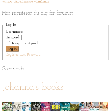
vanor
välbefinnande
välmående
Här registerar du dig för forumet
Log In
Username:
Password:
Keep me signed in
Log In
Register
Lost Password
Goodreads
Johanna's books