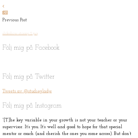
Previous Post
slideshow-stormy-5.jpg
Följ mig på Facebook
Följ mig på Twitter
Tweets av @studiegladje
Följ mig på Instagram
“[T]he key variable in your growth is not your teacher or your
supervisor. It’s you. It’s well and good to hope for that special
mentor or coach (and cherish the ones you come across). But don’t