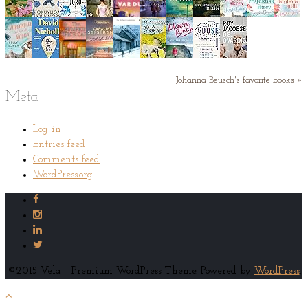
Johanna Beusch's favorite books »
Meta
Log in
Entries feed
Comments feed
WordPress.org
©2015 Vela - Premium WordPress Theme. Powered by
WordPress
.