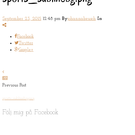
September 23, 2015
12:48 pm
By
johannabeusch
In
Facebook
Twitter
Google+
Previous Post
sports_sublinebg.png
Följ mig på Facebook