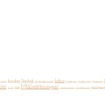
fokus
böcker
Dagbok
rytmer
dagboksskrivande
försökigen
gealdrigupp
geinteupp
ion
Målsättningar
mål
prioritering
musik
olaschenström
perfektionism