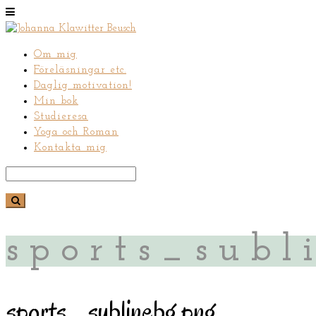
Om mig
Föreläsningar etc.
Daglig motivation!
Min bok
Studieresa
Yoga och Roman
Kontakta mig
sports_subl
sports_sublinebg.png