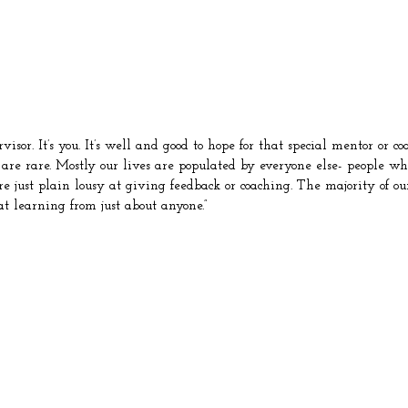
sor. It’s you. It’s well and good to hope for that special mentor or co
 are rare. Mostly our lives are populated by everyone else- people w
 just plain lousy at giving feedback or coaching. The majority of our 
t learning from just about anyone.”