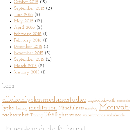
October 2018
(15)
September 2018
(2)
June 2018
(5)
May 2018
(12)
April 2018
(2)
February 2018
(1)
February 2016
(1)
December 2015
(1)
November 2015
(3)
September 2015
(2)
March 2015
(2)
January 2015
(1)
Tags
allakanlyckasmedsinastudier
angeladuckworth
binaurala
Motivat
meditation
lycka
Mindfulness
läsning
misstag
tacksamhet
Uthållighet
vanor
Träning
välbefinnande
välmående
Här registerar du dig för forumet