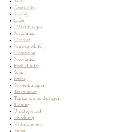
Kost
Kreativitet
läsning
Lycka
Målsättningar
Meditation
Mindset
Misstag och fel
Motivation
Motviation
Produktivitet
Sömn
Stress
Studiestrategier
Tacksamhet
Tankar och funderingar
Träning
Uncategorized
utveckling
Välbefinnande
Vanor