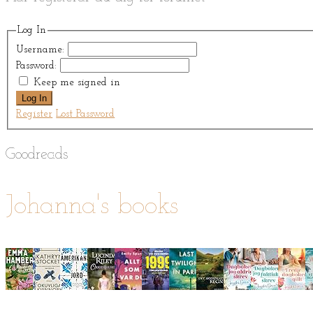
Log In
Username:
Password:
Keep me signed in
Log In
Register
Lost Password
Goodreads
Johanna's books