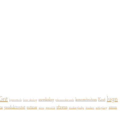
Grit
lugn
inredialog
koncentration
Kost
hjärnstark
Inre dialog
johannabeusch
stress
ar
produktivitet
rutiner
sömn
sova
specifik
studieglädje
studier
sättigång