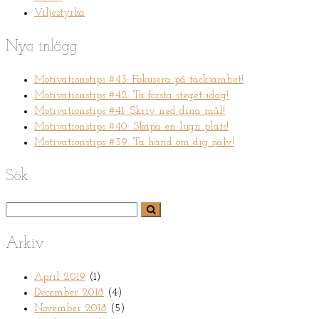
Viljestyrka
Nya inlägg
Motivationstips #43: Fokusera på tacksamhet!
Motivationstips #42: Ta första steget idag!
Motivationstips #41: Skriv ned dina mål!
Motivationstips #40: Skapa en lugn plats!
Motivationstips #39: Ta hand om dig själv!
Sök
Arkiv
April 2019
(1)
December 2018
(4)
November 2018
(5)