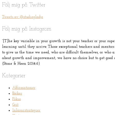
Följ mig på Twitter
Tweets av @studiegladje
Följ mig på Instagram
“[T]he key variable in your growth is not your teacher or your supervi
learning until they arrive. Those exceptional teachers and mentors
to give us the time we need, who are difficult themselves, or who are
about growth and improvement, we have no choice but to get good a
(Stone & Heen 2014:6)
Kategorier
Affirmationer
Böcker
Fokus
Grit
Inlärarstrategier