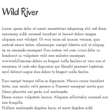
Wild River
Lorem ipsum dolor sit amet, consectetuer adipiscing elit, sed diam
nonummy nibh euismod tincidunt ut laoreet dolore magna
aliquam erat volutpat. Ut wisi enim ad minim veniam, quis
nostrud exerci tation ullamcorper suscipit lobortis nisl ut aliquip
ex ea commodo consequat. Duis autem vel eum iriure dolor in
hendrerit in vulputate velit esse molestie consequat,
www.velillum.com dolore eu feugiat nulla facilisis at vero eros et
accumsan et iusto odio dignissim qui blandit praesent luptatum
zzril delenit augue duis dolore te feugait nulla facilisi.
Duis suscipit tempus tellus ac dignissim. Mauris cursus tincidunt
tortor, non iaculis velit posuere a. Praesent consequat metus quis
libero pharetra nec porta nisl malesuada.
Etiam ornare vulputate lacinia. Aliquam sollicitudin euismod nisi
non fringilla.
Nullam malesuada dapibus lacus, sit amet dapibus nibh