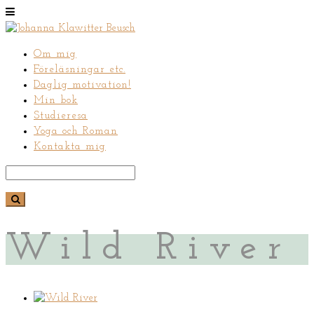
Om mig
Föreläsningar etc.
Daglig motivation!
Min bok
Studieresa
Yoga och Roman
Kontakta mig
Wild River