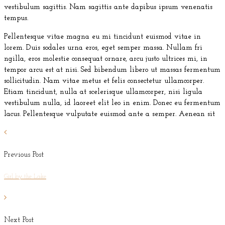
vestibulum sagittis. Nam sagittis ante dapibus ipsum venenatis
tempus.
Pellentesque vitae magna eu mi tincidunt euismod vitae in
lorem. Duis sodales urna eros, eget semper massa. Nullam fri
ngilla, eros molestie consequat ornare, arcu justo ultrices mi, in
tempor arcu est at nisi. Sed bibendum libero ut massas fermentum
sollicitudin. Nam vitae metus et felis consectetur ullamcorper.
Etiam tincidunt, nulla at scelerisque ullamcorper, nisi ligula
vestibulum nulla, id laoreet elit leo in enim. Donec eu fermentum
lacus. Pellentesque vulputate euismod ante a semper. Aenean sit
Previous Post
Girl by the Lake
Next Post