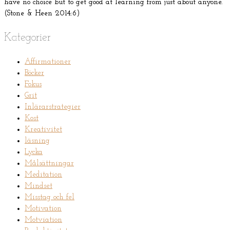
have no choice but to get good at learning from just about anyone.”
(Stone & Heen 2014:6)
Kategorier
Affirmationer
Böcker
Fokus
Grit
Inlärarstrategier
Kost
Kreativitet
läsning
Lycka
Målsättningar
Meditation
Mindset
Misstag och fel
Motivation
Motviation