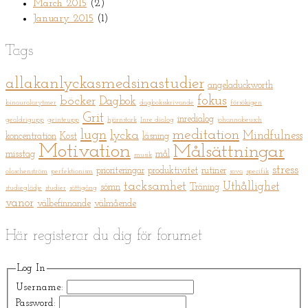
March 2015
(2)
January 2015
(1)
Tags
allakanlyckasmedsinastudier
angeladuckworth
fokus
böcker
Dagbok
binauralarytmer
dagboksskrivande
försökigen
Grit
inredialog
gealdrigupp
geinteupp
hjärnstark
Inre dialog
johannabeusch
meditation
lugn
lycka
Mindfulness
koncentration
Kost
läsning
Motivation
Målsättningar
misstag
mål
musik
stress
prioriteringar
produktivitet
rutiner
olaschenström
perfektionism
sova
specifik
tacksamhet
Uthållighet
sömn
Träning
studieglädje
studier
sättigång
vanor
välbefinnande
välmående
Här registerar du dig för forumet
Log In
Username:
Password: