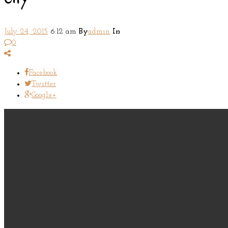
July 24, 2015
6:12 am
By
admin
In
0
Facebook
Twitter
Google+