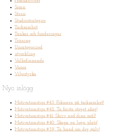
Produktivitet
Sömn
Stress
Studiestrategier
Tacksamhet
Tankar och funderingar
Träning
Uncategorized
utveckling
Välbefinnande
Vanor
Viljestyrka
Nya inlägg
Motivationstips #43: Fokusera på tacksamhet!
Motivationstips #42: Ta första steget idag!
Motivationstips #41: Skriv ned dina mål!
Motivationstips #40: Skapa en lugn plats!
Motivationstips #39: Ta hand om dig själv!