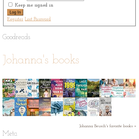
Keep me signed in
Log In
Register
Lost Password
Goodreads
Johanna's books
Johanna Beusch's favorite books »
Meta