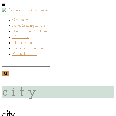
Om mig
Föreläsningar etc.
Daglig motivation!
Min bok
Studieresa
Yoga och Roman
Kontakta mig
city
city