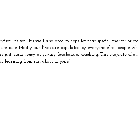
sor. It’s you. It’s well and good to hope for that special mentor or co
 are rare. Mostly our lives are populated by everyone else- people w
 just plain lousy at giving feedback or coaching. The majority of our 
t learning from just about anyone.”