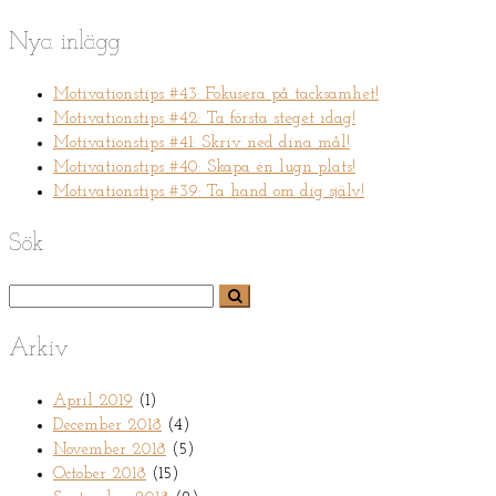
Nya inlägg
Motivationstips #43: Fokusera på tacksamhet!
Motivationstips #42: Ta första steget idag!
Motivationstips #41: Skriv ned dina mål!
Motivationstips #40: Skapa en lugn plats!
Motivationstips #39: Ta hand om dig själv!
Sök
Arkiv
April 2019
(1)
December 2018
(4)
November 2018
(5)
October 2018
(15)