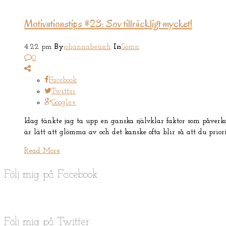
Motivationstips #23: Sov tillräckligt mycket!
4:22 pm
By
johannabeusch
In
Sömn
0
Facebook
Twitter
Google+
Idag tänkte jag ta upp en ganska självklar faktor som påverka
är lätt att glömma av och det kanske ofta blir så att du pri
Read More
Följ mig på Facebook
Följ mig på Twitter