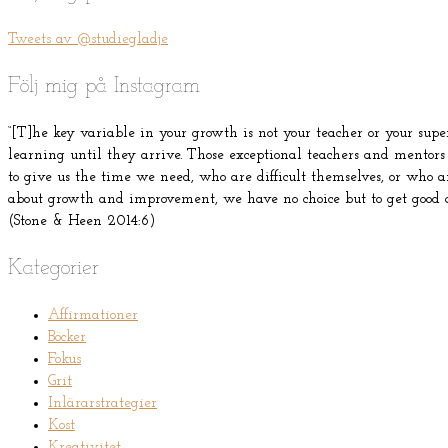
Tweets av @studiegladje
Följ mig på Instagram
“[T]he key variable in your growth is not your teacher or your supervi
learning until they arrive. Those exceptional teachers and mentors
to give us the time we need, who are difficult themselves, or who are
about growth and improvement, we have no choice but to get good a
(Stone & Heen 2014:6)
Kategorier
Affirmationer
Böcker
Fokus
Grit
Inlärarstrategier
Kost
Kreativitet