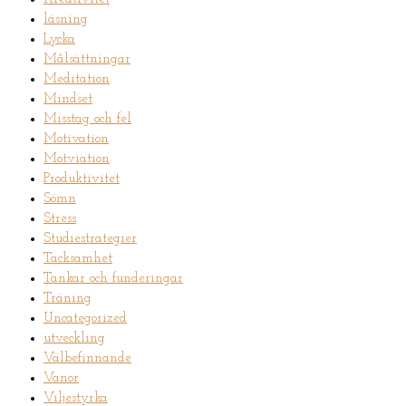
läsning
Lycka
Målsättningar
Meditation
Mindset
Misstag och fel
Motivation
Motviation
Produktivitet
Sömn
Stress
Studiestrategier
Tacksamhet
Tankar och funderingar
Träning
Uncategorized
utveckling
Välbefinnande
Vanor
Viljestyrka