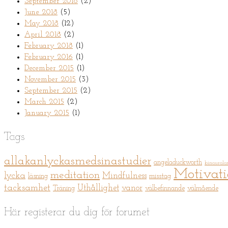
September 2018
(2)
June 2018
(5)
May 2018
(12)
April 2018
(2)
February 2018
(1)
February 2016
(1)
December 2015
(1)
November 2015
(3)
September 2015
(2)
March 2015
(2)
January 2015
(1)
Tags
allakanlyckasmedsinastudier
angeladuckworth
binaurala
Motivat
meditation
lycka
Mindfulness
läsning
misstag
tacksamhet
Uthållighet
vanor
Träning
välbefinnande
välmående
Här registerar du dig för forumet