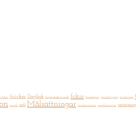
fokus
böcker
Dagbok
rytmer
dagboksskrivande
försökigen
gealdrigupp
geinteupp
ion
Målsättningar
mål
prioritering
musik
olaschenström
perfektionism