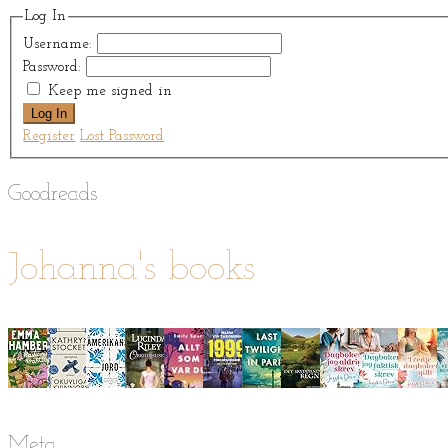
Log In
Username:
Password:
Keep me signed in
Log In
Register
Lost Password
Goodreads
Johanna's books
Meta