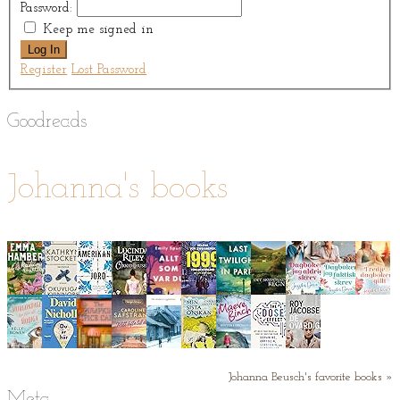
Password:
Keep me signed in
Log In
Register
Lost Password
Goodreads
Johanna's books
Johanna Beusch's favorite books »
Meta