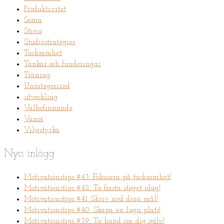
Produktivitet
Sömn
Stress
Studiestrategier
Tacksamhet
Tankar och funderingar
Träning
Uncategorized
utveckling
Välbefinnande
Vanor
Viljestyrka
Nya inlägg
Motivationstips #43: Fokusera på tacksamhet!
Motivationstips #42: Ta första steget idag!
Motivationstips #41: Skriv ned dina mål!
Motivationstips #40: Skapa en lugn plats!
Motivationstips #39: Ta hand om dig själv!