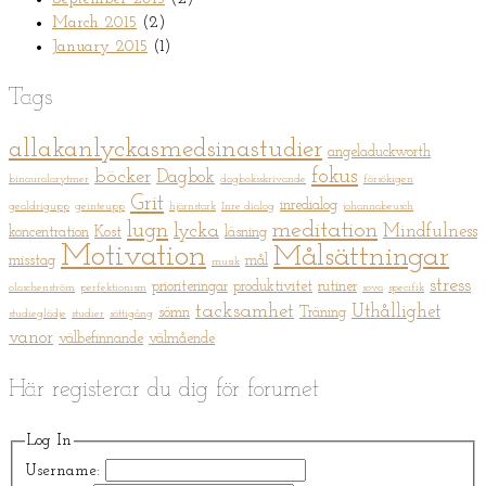
March 2015
(2)
January 2015
(1)
Tags
allakanlyckasmedsinastudier
angeladuckworth
fokus
böcker
Dagbok
binauralarytmer
dagboksskrivande
försökigen
Grit
inredialog
gealdrigupp
geinteupp
hjärnstark
Inre dialog
johannabeusch
meditation
lugn
lycka
Mindfulness
koncentration
Kost
läsning
Motivation
Målsättningar
misstag
mål
musik
stress
prioriteringar
produktivitet
rutiner
olaschenström
perfektionism
sova
specifik
tacksamhet
Uthållighet
sömn
Träning
studieglädje
studier
sättigång
vanor
välbefinnande
välmående
Här registerar du dig för forumet
Log In
Username: