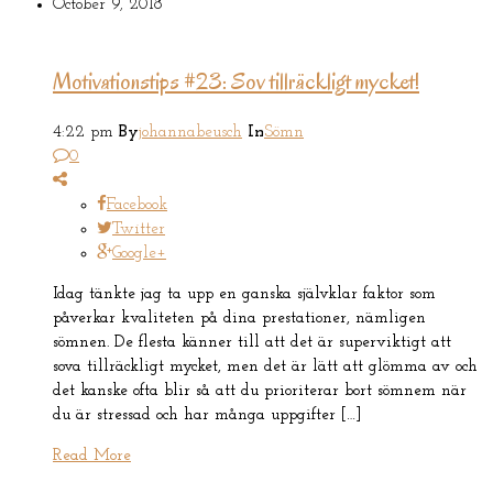
October 9, 2018
Motivationstips #23: Sov tillräckligt mycket!
4:22 pm
By
johannabeusch
In
Sömn
0
Facebook
Twitter
Google+
Idag tänkte jag ta upp en ganska självklar faktor som
påverkar kvaliteten på dina prestationer, nämligen
sömnen. De flesta känner till att det är superviktigt att
sova tillräckligt mycket, men det är lätt att glömma av och
det kanske ofta blir så att du prioriterar bort sömnem när
du är stressad och har många uppgifter […]
Read More