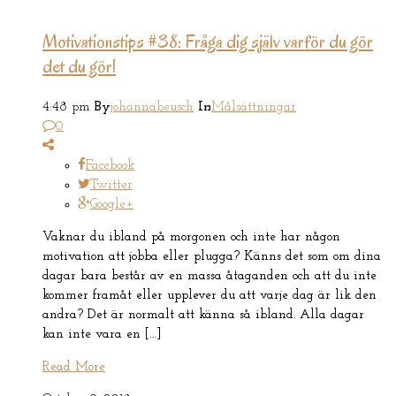
Motivationstips #38: Fråga dig själv varför du gör
det du gör!
4:48 pm
By
johannabeusch
In
Målsättningar
0
Facebook
Twitter
Google+
Vaknar du ibland på morgonen och inte har någon
motivation att jobba eller plugga? Känns det som om dina
dagar bara består av en massa åtaganden och att du inte
kommer framåt eller upplever du att varje dag är lik den
andra? Det är normalt att känna så ibland. Alla dagar
kan inte vara en […]
Read More