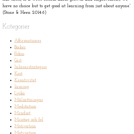
have no choice but to get good at learning from just about anyone.”
(Stone & Heen 2014:6)
Kategorier
Affirmationer
Böcker
Fokus
Grit
Inlärarstrategier
Kost
Kreativitet
läsning
Lycka
Målsättningar
Meditation
Mindset
Misstag och fel
Motivation
Motviation