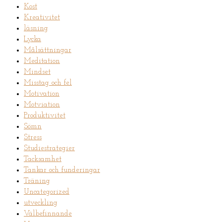
Kost
Kreativitet
läsning
Lycka
Målsättningar
Meditation
Mindset
Misstag och fel
Motivation
Motviation
Produktivitet
Sömn
Stress
Studiestrategier
Tacksamhet
Tankar och funderingar
Träning
Uncategorized
utveckling
Välbefinnande