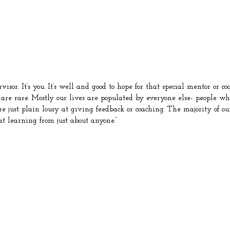
sor. It’s you. It’s well and good to hope for that special mentor or co
 are rare. Mostly our lives are populated by everyone else- people w
 just plain lousy at giving feedback or coaching. The majority of our 
t learning from just about anyone.”