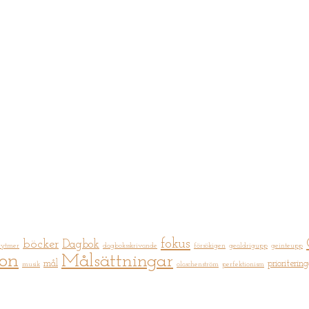
fokus
böcker
Dagbok
rytmer
dagboksskrivande
försökigen
gealdrigupp
geinteupp
ion
Målsättningar
mål
prioritering
musik
olaschenström
perfektionism