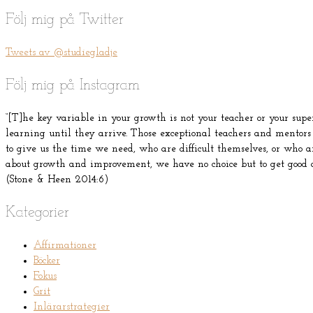
Följ mig på Twitter
Tweets av @studiegladje
Följ mig på Instagram
“[T]he key variable in your growth is not your teacher or your supervi
learning until they arrive. Those exceptional teachers and mentors
to give us the time we need, who are difficult themselves, or who are
about growth and improvement, we have no choice but to get good a
(Stone & Heen 2014:6)
Kategorier
Affirmationer
Böcker
Fokus
Grit
Inlärarstrategier