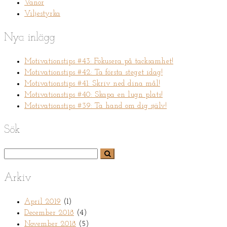
Vanor
Viljestyrka
Nya inlägg
Motivationstips #43: Fokusera på tacksamhet!
Motivationstips #42: Ta första steget idag!
Motivationstips #41: Skriv ned dina mål!
Motivationstips #40: Skapa en lugn plats!
Motivationstips #39: Ta hand om dig själv!
Sök
Arkiv
April 2019
(1)
December 2018
(4)
November 2018
(5)