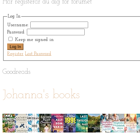
Här registerar du dig för forumet
Log In
Username:
Password:
Keep me signed in
Log In
Register
Lost Password
Goodreads
Johanna's books