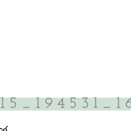
15_194531_16
pg