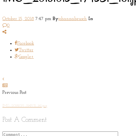
October 15, 2018
7:47 pm
By
johannabeusch
In
0
Facebook
Twitter
Google+
Previous Post
IMG_20181015_194531_161.jpg
Post A Comment