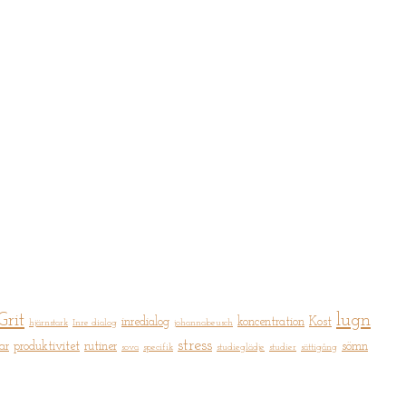
Grit
lugn
inredialog
koncentration
Kost
hjärnstark
Inre dialog
johannabeusch
stress
ar
produktivitet
rutiner
sömn
sova
specifik
studieglädje
studier
sättigång