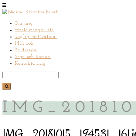
Om mig
Föreläsningar etc.
Daglig motivation!
Min bok
Studieresa
Yoga och Roman
Kontakta mig
IMG_201810
IMG_20181015_194531_161.j