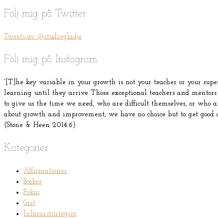
Följ mig på Twitter
Tweets av @studiegladje
Följ mig på Instagram
“[T]he key variable in your growth is not your teacher or your supervi
learning until they arrive. Those exceptional teachers and mentors
to give us the time we need, who are difficult themselves, or who are
about growth and improvement, we have no choice but to get good a
(Stone & Heen 2014:6)
Kategorier
Affirmationer
Böcker
Fokus
Grit
Inlärarstrategier