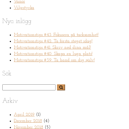
Vanor
Viljestyrka
Nya inlägg
Motivationstips #43: Fokusera på tacksamhet!
Motivationstips #42: Ta första steget idag!
Motivationstips #41: Skriv ned dina mål!
Motivationstips #40: Skapa en lugn plats!
Motivationstips #39: Ta hand om dig själv!
Sök
Arkiv
April 2019
(1)
December 2018
(4)
November 2018
(5)