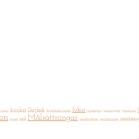
fokus
böcker
Dagbok
rytmer
dagboksskrivande
försökigen
gealdrigupp
geinteupp
ion
Målsättningar
mål
prioritering
musik
olaschenström
perfektionism