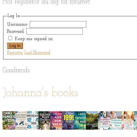
Här registerar du dig för forumet
Log In
Username:
Password:
Keep me signed in
Log In
Register
Lost Password
Goodreads
Johanna's books