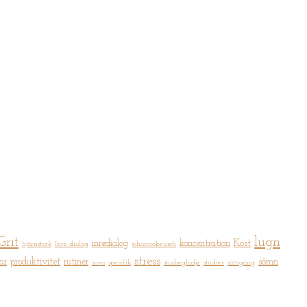
Grit
lugn
inredialog
koncentration
Kost
hjärnstark
Inre dialog
johannabeusch
stress
ar
produktivitet
rutiner
sömn
sova
specifik
studieglädje
studier
sättigång