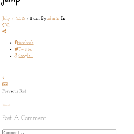
July 7, 2015
7:11 am
By
admin
In
0
Facebook
Twitter
Google+
Previous Post
jump
Post A Comment