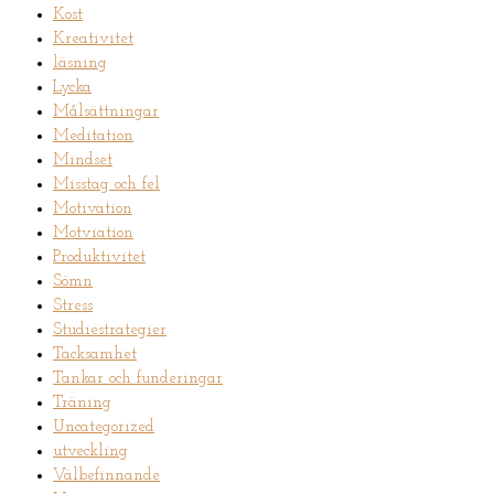
Kost
Kreativitet
läsning
Lycka
Målsättningar
Meditation
Mindset
Misstag och fel
Motivation
Motviation
Produktivitet
Sömn
Stress
Studiestrategier
Tacksamhet
Tankar och funderingar
Träning
Uncategorized
utveckling
Välbefinnande