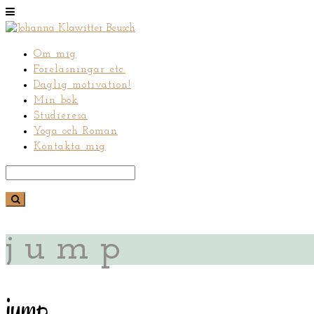
Om mig
Föreläsningar etc.
Daglig motivation!
Min bok
Studieresa
Yoga och Roman
Kontakta mig
jump
jump