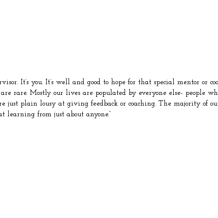
sor. It’s you. It’s well and good to hope for that special mentor or co
 are rare. Mostly our lives are populated by everyone else- people w
 just plain lousy at giving feedback or coaching. The majority of our 
t learning from just about anyone.”