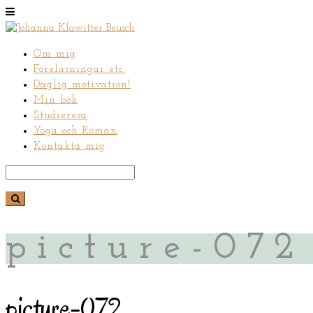
Om mig
Föreläsningar etc.
Daglig motivation!
Min bok
Studieresa
Yoga och Roman
Kontakta mig
picture-072
picture-072