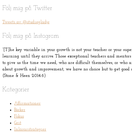
Följ mig på Twitter
Tweets av @studiegladje
Följ mig på Instagram
“[T]he key variable in your growth is not your teacher or your supervi
learning until they arrive. Those exceptional teachers and mentors
to give us the time we need, who are difficult themselves, or who are
about growth and improvement, we have no choice but to get good a
(Stone & Heen 2014:6)
Kategorier
Affirmationer
Böcker
Fokus
Grit
Inlärarstrategier