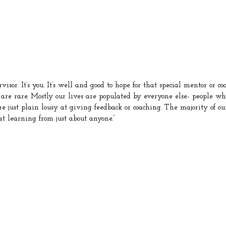
sor. It’s you. It’s well and good to hope for that special mentor or co
 are rare. Mostly our lives are populated by everyone else- people w
 just plain lousy at giving feedback or coaching. The majority of our 
t learning from just about anyone.”