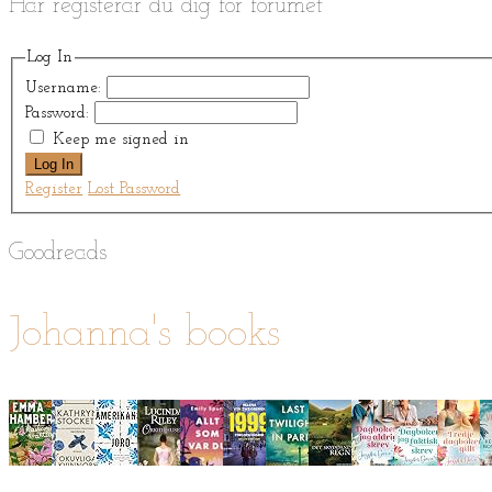
Här registerar du dig för forumet
Log In
Username:
Password:
Keep me signed in
Log In
Register
Lost Password
Goodreads
Johanna's books