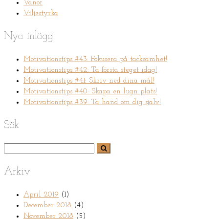
Vanor
Viljestyrka
Nya inlägg
Motivationstips #43: Fokusera på tacksamhet!
Motivationstips #42: Ta första steget idag!
Motivationstips #41: Skriv ned dina mål!
Motivationstips #40: Skapa en lugn plats!
Motivationstips #39: Ta hand om dig själv!
Sök
Arkiv
April 2019
(1)
December 2018
(4)
November 2018
(5)