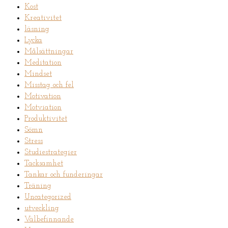
Kost
Kreativitet
läsning
Lycka
Målsättningar
Meditation
Mindset
Misstag och fel
Motivation
Motviation
Produktivitet
Sömn
Stress
Studiestrategier
Tacksamhet
Tankar och funderingar
Träning
Uncategorized
utveckling
Välbefinnande