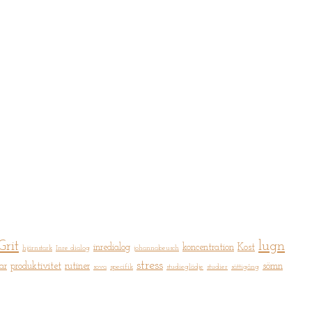
Grit
lugn
inredialog
koncentration
Kost
hjärnstark
Inre dialog
johannabeusch
stress
ar
produktivitet
rutiner
sömn
sova
specifik
studieglädje
studier
sättigång