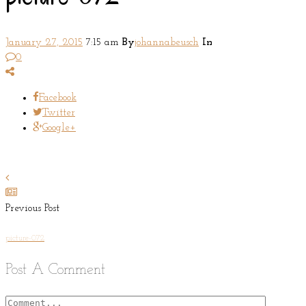
January 27, 2015
7:15 am
By
johannabeusch
In
0
Facebook
Twitter
Google+
Previous Post
picture-072
Post A Comment