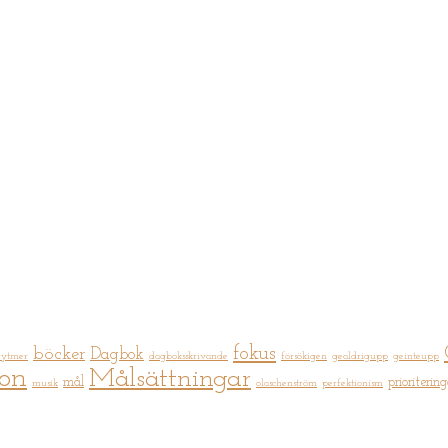
fokus
böcker
Dagbok
rytmer
dagboksskrivande
försökigen
gealdrigupp
geinteupp
ion
Målsättningar
mål
prioritering
musik
olaschenström
perfektionism