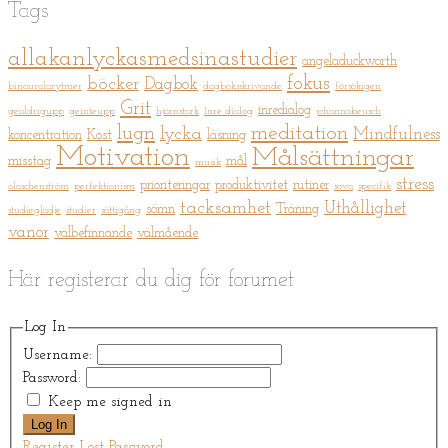
Tags
allakanlyckasmedsinastudier
angeladuckworth
fokus
böcker
Dagbok
binauralarytmer
dagboksskrivande
försökigen
Grit
inredialog
gealdrigupp
geinteupp
hjärnstark
Inre dialog
johannabeusch
meditation
lugn
lycka
Mindfulness
koncentration
Kost
läsning
Motivation
Målsättningar
misstag
mål
musik
stress
prioriteringar
produktivitet
rutiner
olaschenström
perfektionism
sova
specifik
tacksamhet
Uthållighet
sömn
Träning
studieglädje
studier
sättigång
vanor
välbefinnande
välmående
Här registerar du dig för forumet
Log In
Username:
Password:
Keep me signed in
Log In
Register
Lost Password