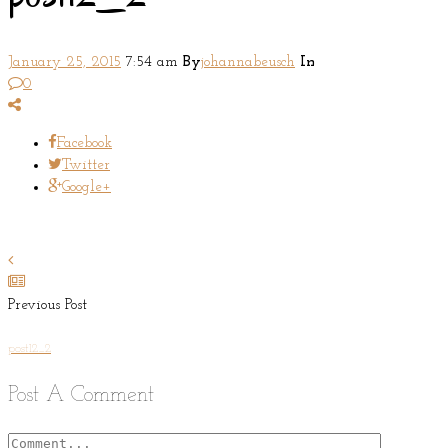
January 25, 2015
7:54 am
By
johannabeusch
In
0
Facebook
Twitter
Google+
Previous Post
post12_2
Post A Comment