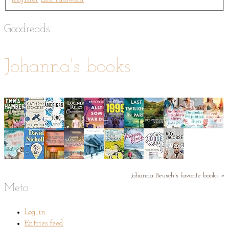
Goodreads
Johanna's books
Johanna Beusch's favorite books »
Meta
Log in
Entries feed