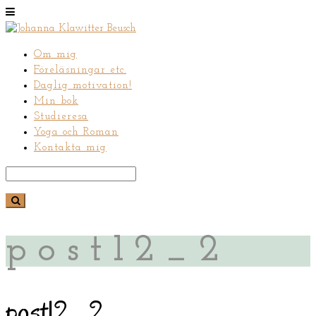
Om mig
Föreläsningar etc.
Daglig motivation!
Min bok
Studieresa
Yoga och Roman
Kontakta mig
post12_2
post12_2