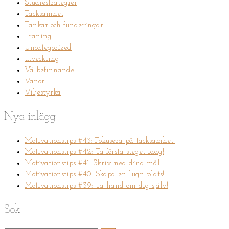
Studiestrategier
Tacksamhet
Tankar och funderingar
Träning
Uncategorized
utveckling
Välbefinnande
Vanor
Viljestyrka
Nya inlägg
Motivationstips #43: Fokusera på tacksamhet!
Motivationstips #42: Ta första steget idag!
Motivationstips #41: Skriv ned dina mål!
Motivationstips #40: Skapa en lugn plats!
Motivationstips #39: Ta hand om dig själv!
Sök