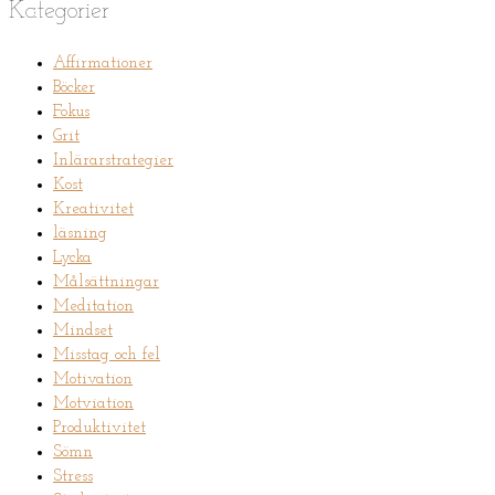
Kategorier
Affirmationer
Böcker
Fokus
Grit
Inlärarstrategier
Kost
Kreativitet
läsning
Lycka
Målsättningar
Meditation
Mindset
Misstag och fel
Motivation
Motviation
Produktivitet
Sömn
Stress