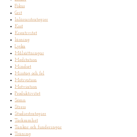
Fokus
Grit
Inlärarstrategier
Kost
Kreativitet
läsning
Lycka
Målsättningar
Meditation
Mindset
Misstag och fel
Motivation
Motviation
Produktivitet
Sömn
Stress
Studiestrategier
Tacksamhet
Tankar och funderingar
Träning