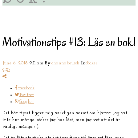
Motivationstips #13: Läs en bok!
June 6, 2018
9:11 am
By
johannabeusch
In
Böcker
0
Facebook
Twitter
Google+
Det här tipset ligger mig verkligen varmt om hjärtat! Jag vet
inte hur många böcker jag har läst, men jag vet att det är
väldigt många :-).