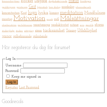
fokus
böcker
Dagbok
binauralarytmer
dagboksskrivande
försökigen
Grit
inredialog
gealdrigupp
geinteupp
hjärnstark
Inre dialog
johannabeusch
meditation
lugn
lycka
Mindfulness
koncentration
Kost
läsning
Motivation
Målsättningar
misstag
mål
musik
stress
prioriteringar
produktivitet
rutiner
olaschenström
perfektionism
sova
specifik
tacksamhet
Uthållighet
sömn
Träning
studieglädje
studier
sättigång
vanor
välbefinnande
välmående
Här registerar du dig för forumet
Log In
Username:
Password:
Keep me signed in
Log In
Register
Lost Password
Goodreads