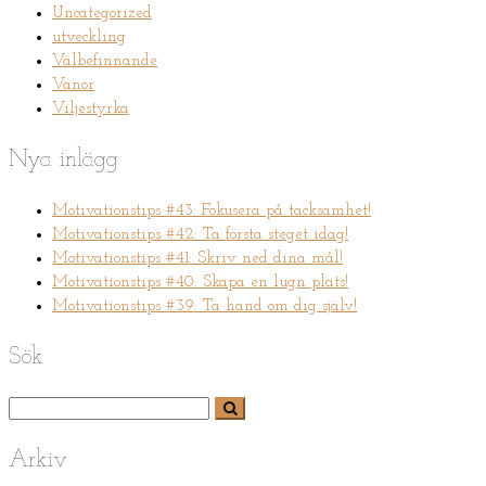
Uncategorized
utveckling
Välbefinnande
Vanor
Viljestyrka
Nya inlägg
Motivationstips #43: Fokusera på tacksamhet!
Motivationstips #42: Ta första steget idag!
Motivationstips #41: Skriv ned dina mål!
Motivationstips #40: Skapa en lugn plats!
Motivationstips #39: Ta hand om dig själv!
Sök
Arkiv