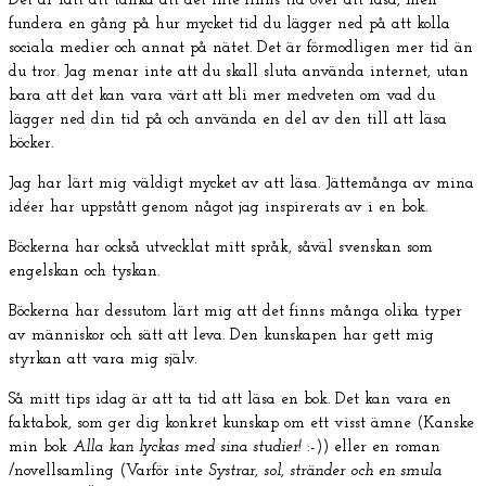
Det är lätt att tänka att det inte finns tid över att läsa, men
fundera en gång på hur mycket tid du lägger ned på att kolla
sociala medier och annat på nätet. Det är förmodligen mer tid än
du tror. Jag menar inte att du skall sluta använda internet, utan
bara att det kan vara värt att bli mer medveten om vad du
lägger ned din tid på och använda en del av den till att läsa
böcker.
Jag har lärt mig väldigt mycket av att läsa. Jättemånga av mina
idéer har uppstått genom något jag inspirerats av i en bok.
Böckerna har också utvecklat mitt språk, såväl svenskan som
engelskan och tyskan.
Böckerna har dessutom lärt mig att det finns många olika typer
av människor och sätt att leva. Den kunskapen har gett mig
styrkan att vara mig själv.
Så mitt tips idag är att ta tid att läsa en bok. Det kan vara en
faktabok, som ger dig konkret kunskap om ett visst ämne (Kanske
min bok
Alla kan lyckas med sina studier!
:-)) eller en roman
/novellsamling (Varför inte
Systrar, sol, stränder och en smula