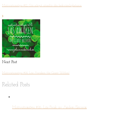
Motivationstips #12: Gör något utanför din bekvämlighetszon
Next Post
Motivationstips #14: Läs Awaken the Giant Within!
Related Posts
Motivationstips #16: Läs Peak av Anders Ericsson