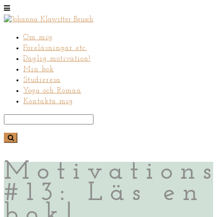
Om mig
Föreläsningar etc.
Daglig motivation!
Min bok
Studieresa
Yoga och Roman
Kontakta mig
Motivations
#13: Läs en
bok!