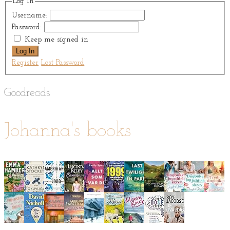
Log In
Username:
Password:
Keep me signed in
Log In
Register
Lost Password
Goodreads
Johanna's books