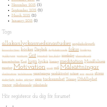
November 2015
(3)
September 2015
(2)
March 2015
(2)
January 2015
(1)
Tags
allakanlyckasmedsinastudier
angeladuckworth
fokus
böcker
Dagbok
binauralarytmer
dagboksskrivande
försökigen
Grit
inredialog
gealdrigupp
geinteupp
hjärnstark
Inre dialog
johannabeusch
meditation
lugn
lycka
Mindfulness
koncentration
Kost
läsning
Motivation
Målsättningar
misstag
mål
musik
stress
prioriteringar
produktivitet
rutiner
olaschenström
perfektionism
sova
specifik
tacksamhet
Uthållighet
sömn
Träning
studieglädje
studier
sättigång
vanor
välbefinnande
välmående
Här registerar du dig för forumet