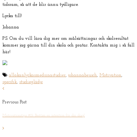
tidsram, så att de blir ännu tydligare.
Lycka till!
Johanna
P.S. Om du vill lära dig mer om målsättningar och skolresultat
kommer jag gärna till din skola och pratar. Kontakta mig i så fall
här!
allakanlyckasmedsinastudier
,
johannabeusch
,
Motivation
,
specifik
,
studieglädje
Previous Post
Motivationstips #19: Bestäm en intention för din dag!