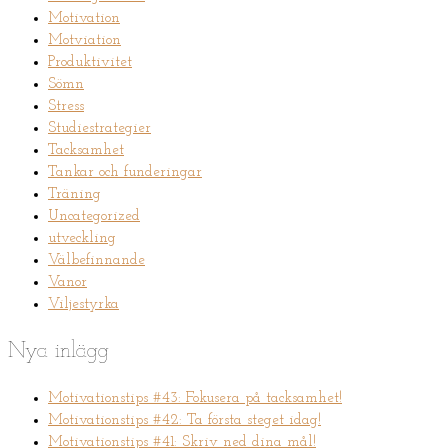
Motivation
Motviation
Produktivitet
Sömn
Stress
Studiestrategier
Tacksamhet
Tankar och funderingar
Träning
Uncategorized
utveckling
Välbefinnande
Vanor
Viljestyrka
Nya inlägg
Motivationstips #43: Fokusera på tacksamhet!
Motivationstips #42: Ta första steget idag!
Motivationstips #41: Skriv ned dina mål!