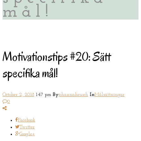
mål!
Motivationstips #20: Sätt
specifika mål!
October 2, 2018
1:47 pm
By
johannabeusch
In
Målsättningar
0
Facebook
Twitter
Google+