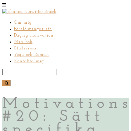
Om mig
Föreläsningar etc.
Daglig motivation!
Min bok
Studieresa
Yoga och Roman
Kontakta mig
Motivations
#20: Sätt
specifika