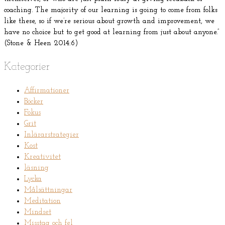
coaching. The majority of our learning is going to come from folks
like these, so if we’re serious about growth and improvement, we
have no choice but to get good at learning from just about anyone.”
(Stone & Heen 2014:6)
Kategorier
Affirmationer
Böcker
Fokus
Grit
Inlärarstrategier
Kost
Kreativitet
läsning
Lycka
Målsättningar
Meditation
Mindset
Misstag och fel