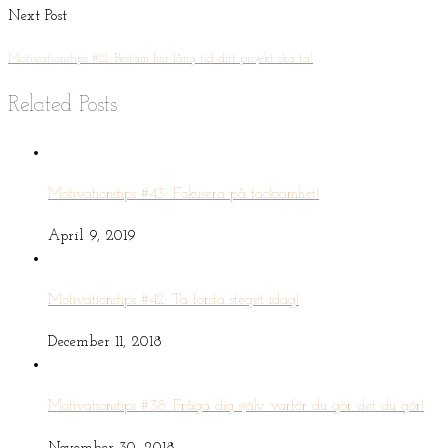
Next Post
Motivationstips #21: Bestäm hur lång tid ditt projekt ska ta!
Related Posts
Motivationstips #43: Fokusera på tacksamhet!
April 9, 2019
Motivationstips #42: Ta första steget idag!
December 11, 2018
Motivationstips #38: Fråga dig själv varför du gör det du gör!