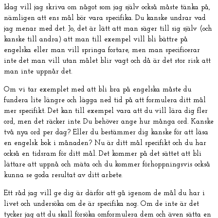
Idag vill jag skriva om något som jag själv också måste tänka på,
nämligen att ens mål bör vara specifika. Du kanske undrar vad
jag menar med det. Jo, det är lätt att man säger till sig själv (och
kanske till andra) att man till exempel vill bli bättre på
engelska eller man vill springa fortare, men man specificerar
inte det man vill utan målet blir vagt och då är det stor risk att
man inte uppnår det.
Om vi tar exemplet med att bli bra på engelska måste du
fundera lite längre och lägga ned tid på att formulera ditt mål
mer specifikt. Det kan till exempel vara att du vill lära dig fler
ord, men det räcker inte. Du behöver ange hur många ord. Kanske
två nya ord per dag? Eller du bestämmer dig kanske för att läsa
en engelsk bok i månaden? Nu är ditt mål specifikt och du har
också en tidsram för ditt mål. Det kommer på det sättet att bli
lättare att uppnå och mäta och du kommer förhoppningsvis också
kunna se goda resultat av ditt arbete.
Ett råd jag vill ge dig är därför att gå igenom de mål du har i
livet och undersöka om de är specifika nog. Om de inte är det
tycker jag att du skall försöka omformulera dem och även sätta en